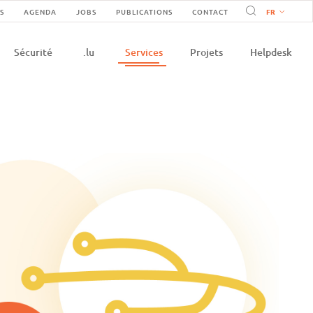
vigation
S
AGENDA
JOBS
PUBLICATIONS
CONTACT
on
condaire
Sécurité
.lu
Services
Projets
Helpdesk
e