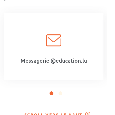
Messagerie @education.lu
G
SCROLL VERS LE HAUT