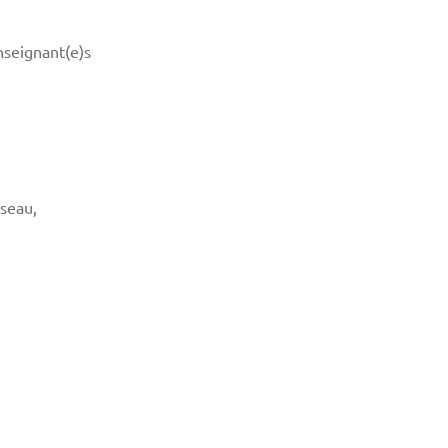
nseignant(e)s
éseau,