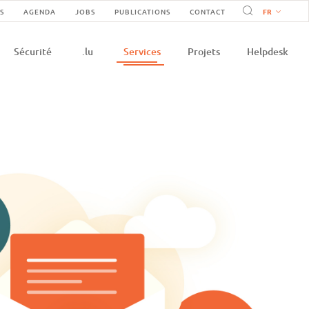
vigation
S
AGENDA
JOBS
PUBLICATIONS
CONTACT
on
condaire
Sécurité
.lu
Services
Projets
Helpdesk
e