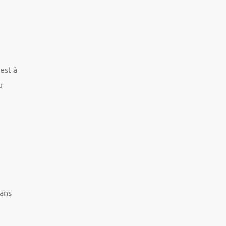
est à
u
dans