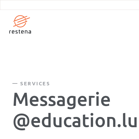
Aller
au
contenu
principal
SERVICES
Messagerie
@education.lu