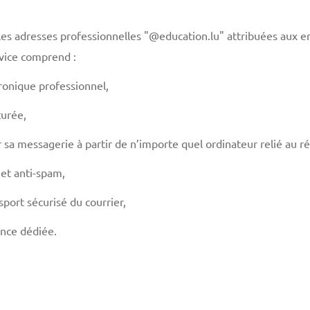
les adresses professionnelles "@education.lu" attribuées aux e
vice comprend :
ronique professionnel,
turée,
er sa messagerie à partir de n’importe quel ordinateur relié au r
 et anti-spam,
port sécurisé du courrier,
ance dédiée.