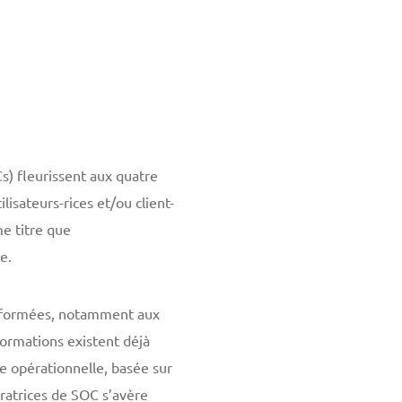
) fleurissent aux quatre
lisateurs-rices et/ou client-
e titre que
e.
re formées, notamment aux
formations existent déjà
re opérationnelle, basée sur
ratrices de SOC s’avère