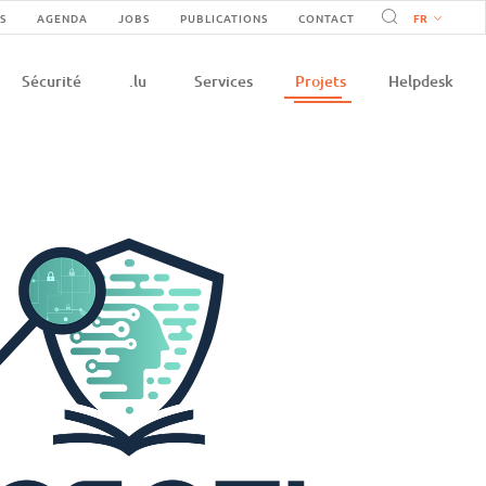
vigation
S
AGENDA
JOBS
PUBLICATIONS
CONTACT
on
condaire
Sécurité
.lu
Services
Projets
Helpdesk
e