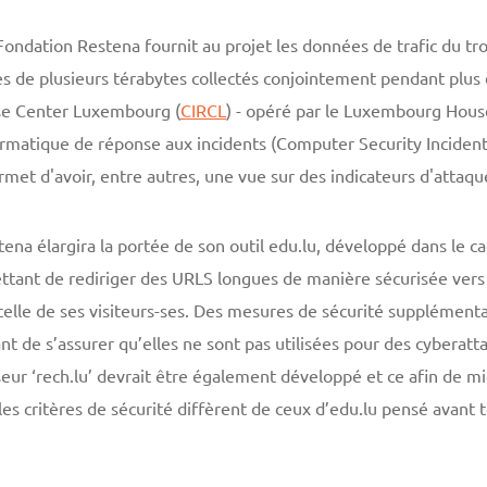
ondation Restena fournit au projet les données de trafic du trou
s de plusieurs térabytes collectés conjointement pendant plus 
se Center Luxembourg (
CIRCL
) - opéré par le Luxembourg House
nformatique de réponse aux incidents (Computer Security Incide
met d'avoir, entre autres, une vue sur des indicateurs d'attaqu
na élargira la portée de son outil edu.lu, développé dans le ca
ttant de rediriger des URLS longues de manière sécurisée vers
 celle de ses visiteurs-ses. Des mesures de sécurité supplémenta
nt de s’assurer qu’elles ne sont pas utilisées pour des cyberatt
isseur ‘rech.lu’ devrait être également développé et ce afin de 
les critères de sécurité diffèrent de ceux d’edu.lu pensé avant 