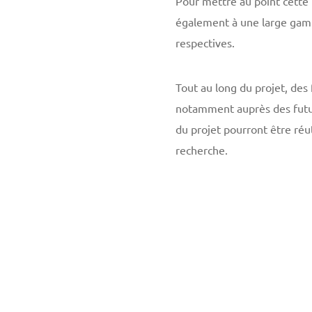
Pour mettre au point cette 
également à une large gamm
respectives.
Tout au long du projet, de
notamment auprès des futur-
du projet pourront être réu
recherche.