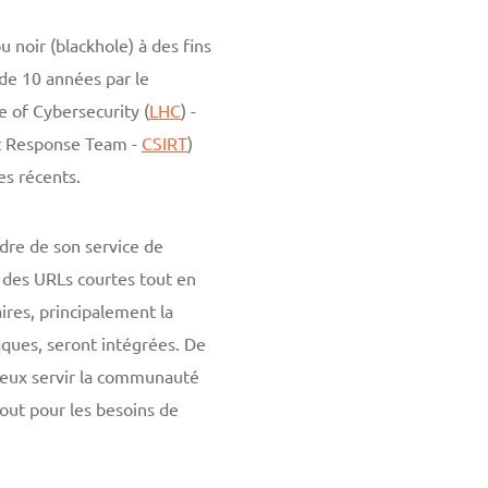
 noir (blackhole) à des fins
de 10 années par le
 of Cybersecurity (
LHC
) -
nt Response Team -
CSIRT
)
es récents.
dre de son service de
 des URLs courtes tout en
ires, principalement la
aques, seront intégrées. De
mieux servir la communauté
tout pour les besoins de