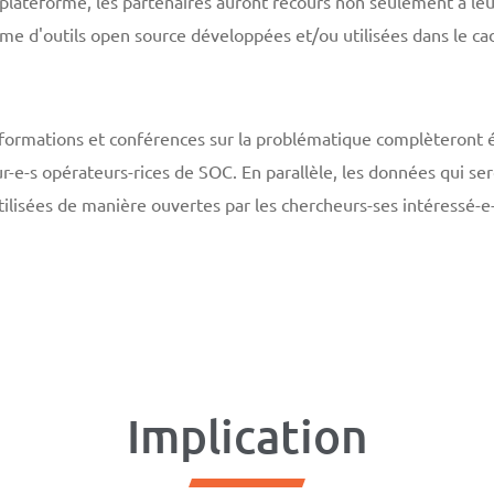
plateforme, les partenaires auront recours non seulement à le
e d'outils open source développées et/ou utilisées dans le cad
s formations et conférences sur la problématique complèteront 
e-s opérateurs-rices de SOC. En parallèle, les données qui ser
tilisées de manière ouvertes par les chercheurs-ses intéressé-e-
Implication