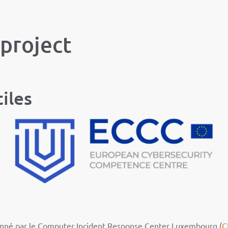
 project
iles
onné par le Computer Incident Response Center Luxembourg (
C