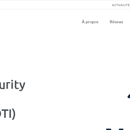
Na
ACTUALITÉ
Navigati
se
À propos
Réseau
principal
urity
TI)