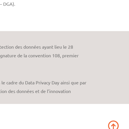
– DGA).
tection des données ayant lieu le 28
signature de la convention 108, premier
le cadre du Data Privacy Day ainsi que par
ion des données et de l’innovation