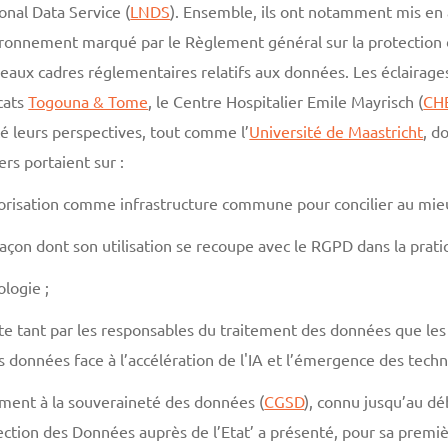
nal Data Service (
LNDS
). Ensemble, ils ont notamment mis en
vironnement marqué par le Règlement général sur la protection
nouveaux cadres réglementaires relatifs aux données. Les éclaira
cats
Togouna & Tome
, le Centre Hospitalier Emile Mayrisch (
CH
té leurs perspectives, tout comme l’
Université de Maastricht
, d
rs portaient sur :
égorisation comme infrastructure commune pour concilier au mieu
a façon dont son utilisation se recoupe avec le RGPD dans la prati
ologie ;
e tant par les responsables du traitement des données que les s
 données face à l’accélération de l'IA et l’émergence des tech
ment à la souveraineté des données (
CGSD
), connu jusqu’au d
tion des Données auprès de l’Etat’ a présenté, pour sa premièr